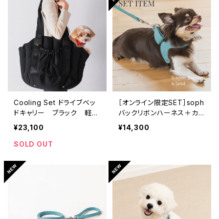
Cooling Set ドライブベッ
［オンライン限定SET］soph
ドキャリー ブラック 軽量
バックリボンハーネス＋カフ
フワモコ｜ 自立型ベッ
ェリード アクアブルー
¥23,100
¥14,300
ド -FuFu series-
SOLD OUT