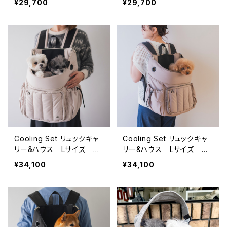
¥29,700
¥29,700
eries-
Cooling Set リュックキャ
Cooling Set リュックキャ
リー&ハウス Lサイズ ア
リー&ハウス Lサイズ グ
イボリー 軽量フワモコ -F
レージュ 軽量フワモコ -F
¥34,100
¥34,100
uFu series-
uFu series-