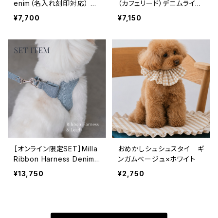
enim（名入れ刻印対応） バ
（カフェリード）デニムライ
ックリボンハーネス/ブルー
ク ブルー
¥7,700
¥7,150
［オンライン限定SET］Milla
おめかしシュシュスタイ ギ
Ribbon Harness Denim
ンガムベージュ×ホワイト
＋Cafe Lead SET ＜名
¥13,750
¥2,750
前刻印サービス＞ブルー