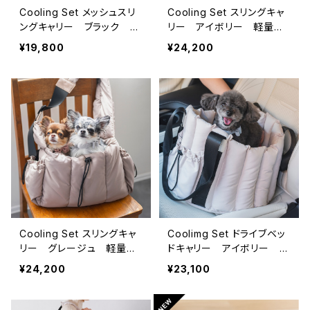
Cooling Set メッシュスリ
Cooling Set スリングキャ
ングキャリー ブラック
リー アイボリー 軽量フ
ー 7点セット ペットキャ
ワモコ｜7ポケット仕様 -F
¥19,800
¥24,200
リーバッグ
uFu series-
Cooling Set スリングキャ
Coolimg Set ドライブベッ
リー グレージュ 軽量フ
ドキャリー アイボリー 軽
ワモコ｜7ポケット仕様 -F
量フワモコ｜ 自立型ベッ
¥24,200
¥23,100
uFu series-
ド -FuFu series-