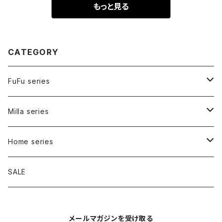
もっと見る
CATEGORY
FuFu series
Carry bag
Milla series
Inner bag
Carry bag
Home series
Walk bag
Bed
SALE
Tote
Signature
メールマガジンを受け取る