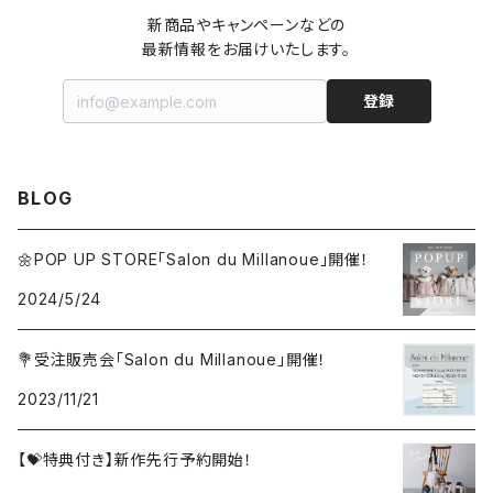
Shoulder
Collar
Cafe mat
新商品やキャンペーンなどの

最新情報をお届けいたします。
Harness
Pouch
登録
Lead
Charm
BLOG
Ribbon harness
Chouchou
🌼POP UP STORE「Salon du Millanoue」開催！
Set item
Set item
2024/5/24
💐受注販売会「Salon du Millanoue」開催！
2023/11/21
【💝特典付き】新作先行予約開始！