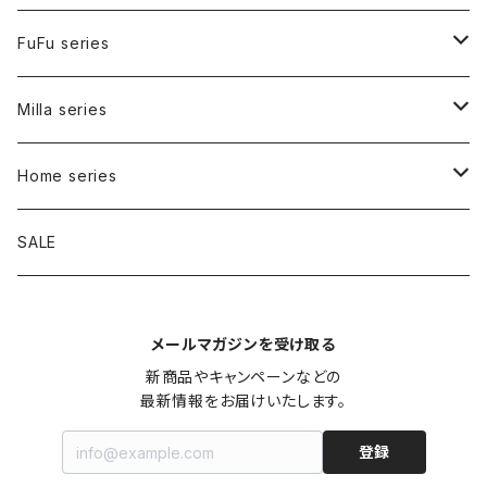
FuFu series
Carry bag
Milla series
Inner bag
Carry bag
Home series
Walk bag
Bed
SALE
Tote
Signature
メールマガジンを受け取る
Shoulder
Collar
Cafe mat
新商品やキャンペーンなどの

最新情報をお届けいたします。
Harness
Pouch
登録