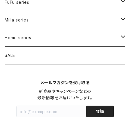
FuFu series
Carry bag
Milla series
Inner bag
Carry bag
Home series
Walk bag
Bed
SALE
Tote
Signature
メールマガジンを受け取る
Shoulder
Collar
Cafe mat
新商品やキャンペーンなどの

最新情報をお届けいたします。
Harness
Pouch
登録
Lead
Charm