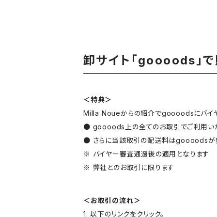
卸サイト「goooods」
＜特典＞
Milla Noueからの紹介でgoooodsに
● goooods上の全てのお取引でご利用
● さらに当該取引の配送料はgoooodsが
※ バイヤー審査通過後の適用となります
※ 弊社とのお取引に限ります
＜お取引の流れ＞
1. 以下のリンクをクリック。