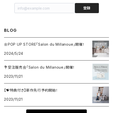
Harness
Pouch
登録
Lead
Charm
BLOG
Ribbon harness
Chouchou
🌼POP UP STORE「Salon du Millanoue」開催！
Set item
Set item
2024/5/24
💐受注販売会「Salon du Millanoue」開催！
2023/11/21
【💝特典付き】新作先行予約開始！
2023/11/21