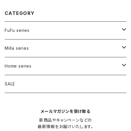
CATEGORY
FuFu series
Carry bag
Milla series
Inner bag
Carry bag
Home series
Walk bag
Bed
SALE
Tote
Signature
メールマガジンを受け取る
Shoulder
Collar
Cafe mat
新商品やキャンペーンなどの

最新情報をお届けいたします。