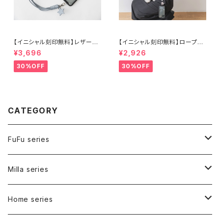
【イニシャル刻印無料】レザース
【イニシャル刻印無料】ロープス
マホストラップ ブルー
マホストラップ シルバー
¥3,696
¥2,926
30%OFF
30%OFF
CATEGORY
FuFu series
Carry bag
Milla series
Inner bag
Carry bag
Home series