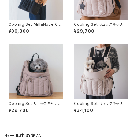
Cooling Set MillaNoue Cac
Cooling Set リュックキャリー
hette（ミラヌー カシェット）ブラ
Mサイズ アイボリー 軽量フワ
¥30,800
¥29,700
ック「連れていける、隠れ家バッ
モコ -FuFu series-
グ」-FuFu series-
Cooling Set リュックキャリー
Cooling Set リュックキャリー
Mサイズ グレージュ 軽量フ
&ハウス Lサイズ アイボリ
¥29,700
¥34,100
ワモコ -FuFu series-
ー 軽量フワモコ -FuFu serie
s-
セール中の商品