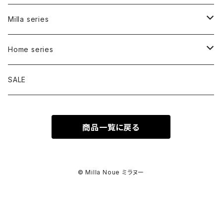
Carry bag
Milla series
Inner bag
Carry bag
Home series
Walk bag
Bed
SALE
Tote
Signature
商品一覧に戻る
Shoulder
Collar
Cafe mat
Harness
Pouch
© Milla Noue ミラヌー
Lead
Charm