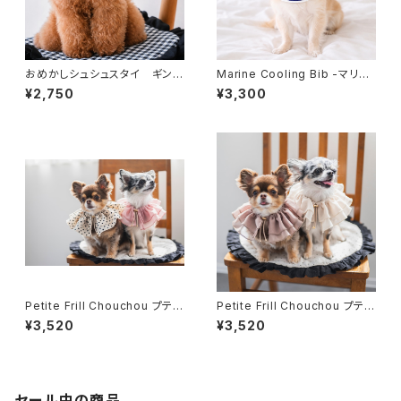
おめかしシュシュスタイ ギンガ
Marine Cooling Bib -マリン
ムブラック×ホワイト
クーリングスタイ(ポーチ付き）
¥2,750
¥3,300
- ホワイト [オンライン限定]
Petite Frill Chouchou プティ
Petite Frill Chouchou プティ
フリルシュシュ ドットアイボリ
フリル シュシュ ピンクベージ
¥3,520
¥3,520
ースリング -アニバーサリーシ
ュ -アニバーサリーシュシュ -
ュシュ -Milla Series-
Milla Series-
セール中の商品