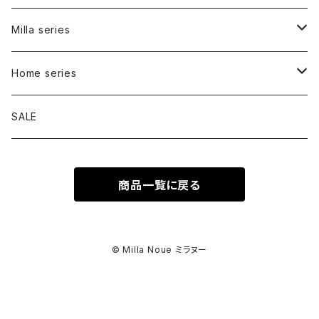
Carry bag
Milla series
Inner bag
Carry bag
Home series
Walk bag
Bed
SALE
Tote
Signature
商品一覧に戻る
Shoulder
Collar
Cafe mat
Harness
Pouch
© Milla Noue ミラヌー
Lead
Charm