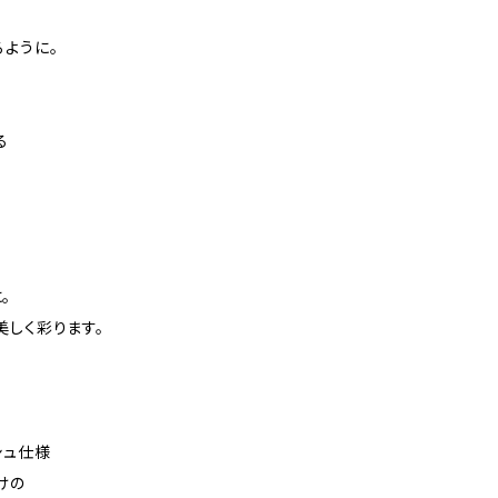
ように。
る
。
美しく彩ります。
シュ仕様
けの