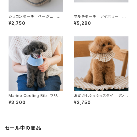
シリコンポーチ ベージュ
マルチポーチ アイボリー
ー マナーポーチ トリーツ
ー マナーポーチ トリーツポ
¥2,750
¥5,280
ポーチ おやつ缶
ーチ おやつ缶ケース
Marine Cooling Bib -マリン
おめかしシュシュスタイ ギンガ
クーリングスタイ(ポーチ付き）
ムベージュ×ホワイト
¥3,300
¥2,750
- ブルー [オンライン限定]
セール中の商品