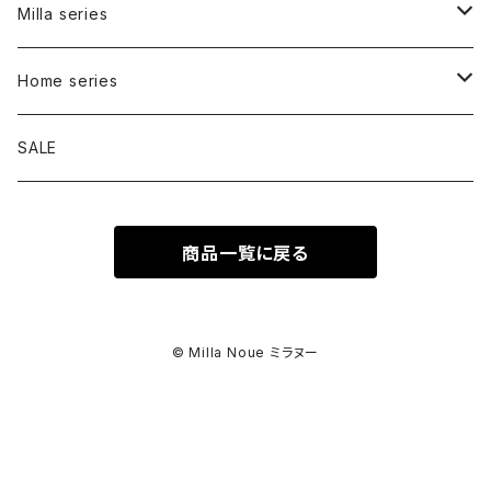
Carry bag
Milla series
Inner bag
Carry bag
Home series
Walk bag
Bed
SALE
Tote
Signature
商品一覧に戻る
Shoulder
Collar
Cafe mat
Harness
Pouch
© Milla Noue ミラヌー
Lead
Charm
Ribbon harness
Chouchou