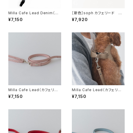
Milla Cafe Lead Denim（カ
［新色］soph カフェリード ア
フェリード）デニムライク ブル
クアブルー ー マイクロファ
¥7,150
¥7,920
ー
イバースエード 人口スエー
ド リード エコ素材
Milla Cafe Lead（カフェリー
Milla Cafe Lead（カフェリー
ド）ピンク
ド）グレージュ
¥7,150
¥7,150