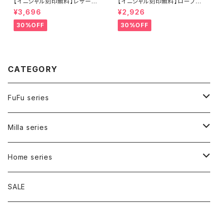
【イニシャル刻印無料】レザース
【イニシャル刻印無料】ロープス
マホストラップ ブルー
マホストラップ シルバー
¥3,696
¥2,926
30%OFF
30%OFF
CATEGORY
FuFu series
Carry bag
Milla series
Inner bag
Carry bag
Home series
Walk bag
Bed
SALE
Tote
Signature