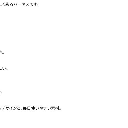
しく彩るハーネスです。
き。
たい。
が
。
るデザインと、毎日使いやすい素材。