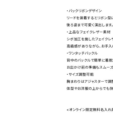
・バックリボンデザイン
リードを装着するとリボン型
後ろ姿まで可愛く演出します
・上品なフェイクレザー素材
シボ加工を施したフェイクレ
高級感がありながら、お手入
・ワンタッチバックル
背中のバックルで簡単に着脱
お出かけ前の準備もスムーズ
・サイズ調整可能
胸まわりはアジャスターで調
体型やお洋服の上からでも快
<オンライン限定無料名入れ