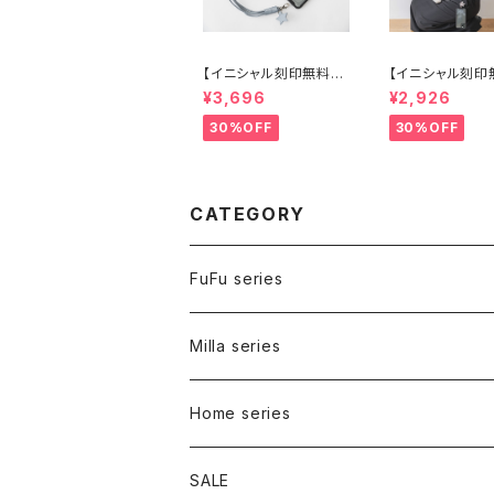
【イニシャル刻印無料】
【イニシャル刻印
レザースマホストラッ
ロープスマホスト
¥3,696
¥2,926
プ ブルー
プ シルバー
30%OFF
30%OFF
CATEGORY
FuFu series
Carry bag
Milla series
Inner bag
Carry bag
Home series
Walk bag
Bed
SALE