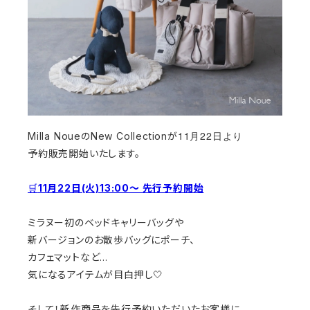
11月22日より
Milla NoueのNew Collectionが
予約販売開始いたします。
🛒
11月22日(火)13:00〜 先行予約開始
ミラヌー初のベッドキャリーバッグや
新バージョンのお散歩バッグに
ポーチ、
カフェマットなど…
気になるアイテムが目白押し🤍
そして！新作商品を先行予約いただいたお客様に